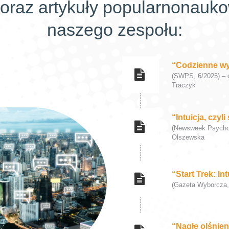
oraz artykuły popularnonauk
naszego zespołu:
“Codzienne w
(SWPS, 6/2025) – d
Traczyk
“Intuicja, czyl
(Newsweek Psychol
Olszewska
“Start Trek: Int
(Gazeta Wyborcza,
“Nagłe olśnien