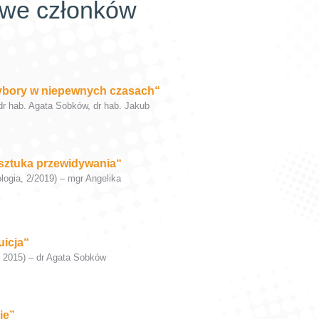
owe członków
ybory w niepewnych czasach“
r hab. Agata Sobków, dr hab. Jakub
i sztuka przewidywania“
ogia, 2/2019) – mgr Angelika
uicja“
 2015) – dr Agata Sobków
ie”