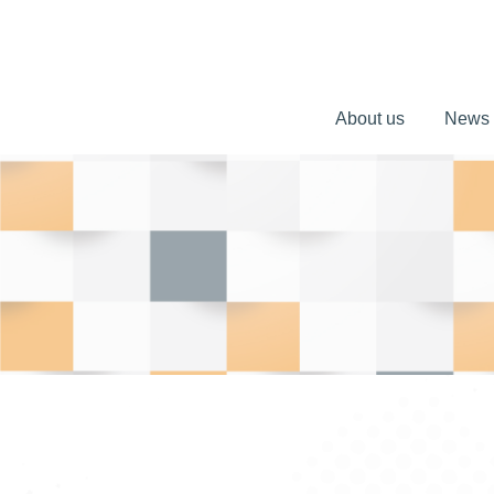
About us
News
About us
News